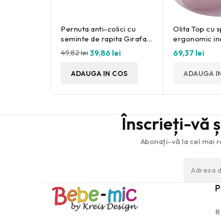
Pernuta anti-colici cu
Olita Top cu 
seminte de rapita Girafa
ergonomic in
6L+ A Haberkorn
rose Rotho-
49,82 lei
39,86 lei
69,37 lei
ADAUGA IN COS
ADAUGA I
Înscrieți-vă 
Abonați-vă la cel mai r
P
R