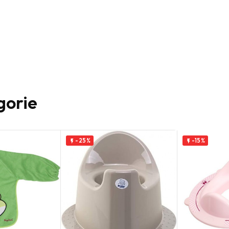
gorie
-25%
-15%

