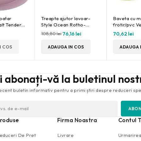
spatar
Treapta ajutor lavoar-
Baveta cu 
alt Tender
Style Ocean Rotho-
frotir/pvc V
babydesign
babydesign
39x30 cm A
108,80 lei
76,16 lei
70,62 lei
N COS
ADAUGA IN COS
ADAUGA 
și abonați-vă la buletinul nos
ecent buletin informativ pentru a primi știri despre reduceri spec
roduse
Firma Noastra
Contul 
educeri De Pret
Livrare
Urmarirea