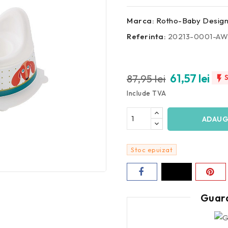
Marca:
Rotho-Baby Desig
Referinta:
20213-0001-AW
61,57 lei
87,95 lei

Include TVA
ADAUG
Stoc epuizat
Guar