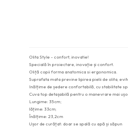
Olita Style - confort, inovatie!
Specială în proiectare, inovație și confort.
Oliță copii forma anatomica si ergonomica.
Suprafata mata previne lipirea pielii de olita, evi
Inălțime de ședere confortabilă, cu stabilitate sp
Cuva top detașabilă pentru o manevrare mai ușoa
Lungime: 35cm;
lățime: 33cm;
Înălțime: 23,2cm
Ușor de curățat: doar se spală cu apă și săpun