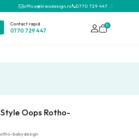
office@kreisdesign.ro
0770 729 447
Contact rapid
0
0770 729 447
 Style Oops Rotho-
 Rotho-babydesign