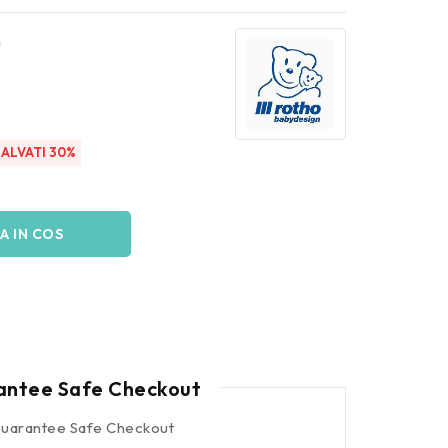
n
SALVATI 30%
A IN COS
antee Safe Checkout