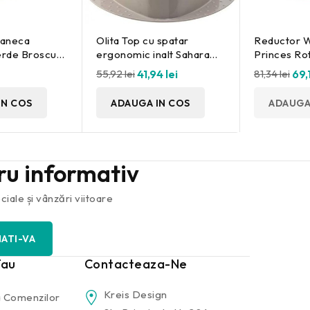
maneca
Olita Top cu spatar
Reductor WC
erde Broscuta
ergonomic inalt Sahara
Princes Ro
 Haberkorn
Rotho-babydesign
babydesig
55,92 lei
41,94 lei
81,34 lei
69,
IN COS
ADAUGA IN COS
ADAUGA
tru informativ
iale și vânzări viitoare
Tau
Contacteaza-Ne
Kreis Design
 Comenzilor