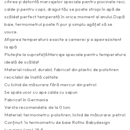
citirea și datorită marcajelor speciale pentru piscinele reci,
calde și pentru copii, dragul tău se poate stropi în apă de
scăldat perfect temperată în orice moment al anului.După
baie, termometrul poate fi pur și simplu agățat să se
usuce.
Afișarea temperaturii exacte a camerei și a apeirezistent
la apă
Plutește la suprafațăMarcaje speciale pentru temperatura
ideală de scăldat
Material robust, durabil, fabricat din plastic de polistiren
reciclabil de înaltă calitate
Cu lichid de măsurare fără mercur din petrol
Se spala usor cu apa calda cu sapun
Fabricat în Germania
Varsta recomandata: de la 0 luni
Material: termometru: polistiren, lichid de măsurare: petrol
Conținut: 1x termometru de baie Rotho Babydesign
Lungime (cm): 18,5