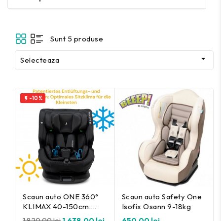
Sunt 5 produse

Selecteaza
-10%

Scaun auto ONE 360°
Scaun auto Safety One
KLIMAX 40-150cm.
Isofix Osann 9-18kg
Osann
1.820,00 lei
1.638,00 lei
650,00 lei