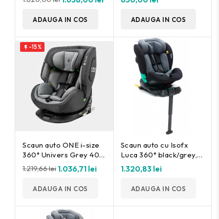
ADAUGA IN COS
ADAUGA IN COS
-15%

Scaun auto ONE i-size
Scaun auto cu Isofx
360° Univers Grey 40-
Luca 360° black/grey,
150cm. Osann
40-150cm Fillikid
1.219,66 lei
1.036,71 lei
1.320,83 lei
ADAUGA IN COS
ADAUGA IN COS