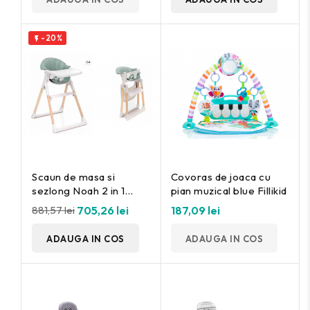
-20%

Scaun de masa si
Covoras de joaca cu
sezlong Noah 2 in 1
pian muzical blue Fillikid
Fillikid
881,57 lei
705,26 lei
187,09 lei
ADAUGA IN COS
ADAUGA IN COS