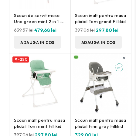
Scaun de servit masa
Scaun inalt pentru masa
Uno green mint 2 in 1 -
pliabil Tom granit Fillikid
Osann
639,57 lei
479,68 lei
397,06 lei
297,80 lei
ADAUGA IN COS
ADAUGA IN COS
-25%

Scaun inalt pentru masa
Scaun inalt pentru masa
pliabil Tom mint Fillikid
pliabil Finn grey Fillikid
397,06 lei
297,80 lei
329,00 lei