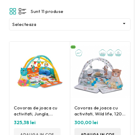
Sunt 11 produse

Selecteaza
Covoras de joaca cu
Covoras de joaca cu
activitati, Jungla,
activitati, Wild life, 120
120x120 cm Fillikid
cm Fillikid
325,38 lei
300,00 lei
ADAUGA IN COS
ADAUGA IN COS