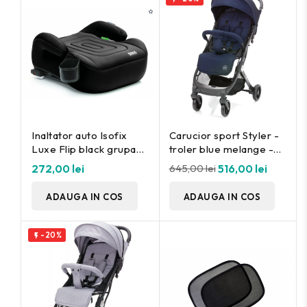
Inaltator auto Isofix
Carucior sport Styler -
Luxe Flip black grupa
troler blue melange -
2/3, 125-150cm Fililikd
Fillikid
272,00 lei
645,00 lei
516,00 lei
ADAUGA IN COS
ADAUGA IN COS
-20%
