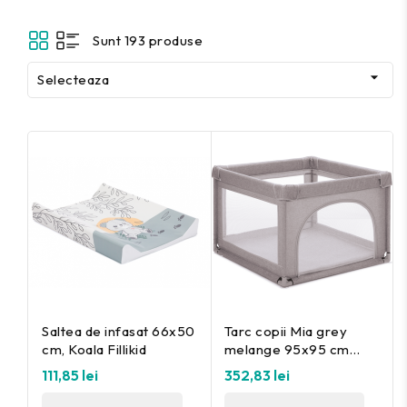
Sunt 193 produse

Selecteaza
Saltea de infasat 66x50
Tarc copii Mia grey
cm, Koala Fillikid
melange 95x95 cm
Fillikid
111,85 lei
352,83 lei