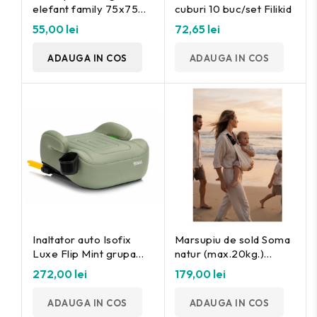
elefant family 75x75
cuburi 10 buc/set Filikid
cm. Fillikid
55,00 lei
72,65 lei
ADAUGA IN COS
ADAUGA IN COS
Inaltator auto Isofix
Marsupiu de sold Soma
Luxe Flip Mint grupa
natur (max.20kg.)
2/3 ,125-150cm Fililikd
Fillikid
272,00 lei
179,00 lei
ADAUGA IN COS
ADAUGA IN COS