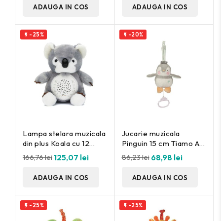
ADAUGA IN COS
ADAUGA IN COS
-25%
-20%


Lampa stelara muzicala
Jucarie muzicala
din plus Koala cu 12
Pinguin 15 cm Tiamo A
melodii Fillikid
Haberkorn
166,76 lei
125,07 lei
86,23 lei
68,98 lei
ADAUGA IN COS
ADAUGA IN COS
-25%
-25%

