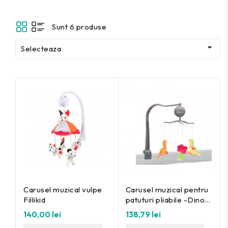
Sunt 6 produse

Selecteaza
Carusel muzical vulpe
Carusel muzical pentru
Fillikid
patuturi pliabile -Dino
Fillikid
140,00 lei
138,79 lei