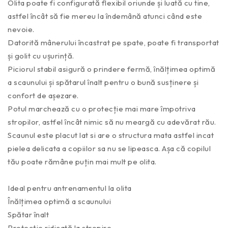
Olita poate fi configurată flexibil oriunde și luată cu tine,
astfel încât să fie mereu la îndemână atunci când este
nevoie.
Datorită mânerului încastrat pe spate, poate fi transportat
și golit cu ușurință.
Piciorul stabil asigură o prindere fermă, înălțimea optimă
a scaunului și spătarul înalt pentru o bună susținere și
confort de așezare.
Potul marchează cu o protecție mai mare împotriva
stropilor, astfel încât nimic să nu meargă cu adevărat rău.
Scaunul este placut lat si are o structura mata astfel incat
pielea delicata a copiilor sa nu se lipeasca. Așa că copilul
tău poate rămâne puțin mai mult pe olita.
Ideal pentru antrenamentul la olita
Înălțimea optimă a scaunului
Spătar înalt
Protecție ridicată la stropire