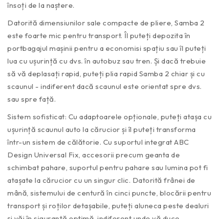
însoți de la naștere.
Datorită dimensiunilor sale compacte de pliere, Samba 2
este foarte mic pentru transport. Îl puteți depozita în
portbagajul mașinii pentru a economisi spațiu sau îl puteți
lua cu ușurință cu dvs. în autobuz sau tren. Și dacă trebuie
să vă deplasați rapid, puteți plia rapid Samba 2 chiar și cu
scaunul - indiferent dacă scaunul este orientat spre dvs.
sau spre față.
Sistem sofisticat: Cu adaptoarele opționale, puteți atașa cu
ușurință scaunul auto la cărucior și îl puteți transforma
într-un sistem de călătorie. Cu suportul integrat ABC
Design Universal Fix, accesorii precum geanta de
schimbat pahare, suportul pentru pahare sau lumina pot fi
atașate la cărucior cu un singur clic. Datorită frânei de
mână, sistemului de centură în cinci puncte, blocării pentru
transport și roților detașabile, puteți aluneca peste dealuri
și văi în siguranță optimă, indiferent unde vă duce