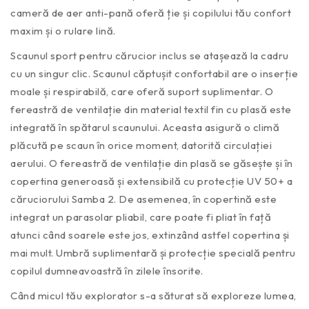
cameră de aer anti-pană oferă ție și copilului tău confort
maxim și o rulare lină.
Scaunul sport pentru cărucior inclus se atașează la cadru
cu un singur clic. Scaunul căptușit confortabil are o inserție
moale și respirabilă, care oferă suport suplimentar. O
fereastră de ventilație din material textil fin cu plasă este
integrată în spătarul scaunului. Aceasta asigură o climă
plăcută pe scaun în orice moment, datorită circulației
aerului. O fereastră de ventilație din plasă se găsește și în
copertina generoasă și extensibilă cu protecție UV 50+ a
căruciorului Samba 2. De asemenea, în copertină este
integrat un parasolar pliabil, care poate fi pliat în față
atunci când soarele este jos, extinzând astfel copertina și
mai mult. Umbră suplimentară și protecție specială pentru
copilul dumneavoastră în zilele însorite.
Când micul tău explorator s-a săturat să exploreze lumea,