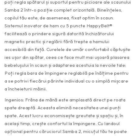
poți regla spătarul și suportul pentru picioare ale scaunului
Samba 2 într-o poziție complet orizontală. Bineînțeles,
copilul tău este, de asemenea, fixat optim în scaun.
Sistemul inovator de ham cu 5 puncte HappyBelt®
facilitează o prindere sigură datorită închizătorului
magnetic practic și reglării fără trepte a hamului
accesibilă din față. Curelele de umăr confortabil căptușite
ies ușor din spătar, ceea ce face mult mai ușoară plasarea
bebelușului în scaun și adaptarea acestuia la nevoile tale:
Poți regla bara de împingere reglabilă pe înălțime pentru
a se potrivi fiecărui părinte individual cu o simplă mișcare
a încheieturii mâinii.
Ingenios: Frâna de mână este amplasată direct pe roata
spate dreaptă. Aceasta elimină necesitatea unei punți
spate. Acest lucru economisește greutate și spațiu și, în
același timp, crește confortul la împingere. Cu landoul
opțional pentru căruciorul Samba 2, micuțul tău te poate