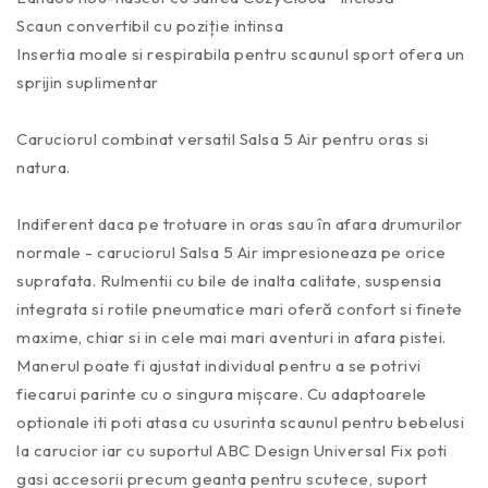
Scaun convertibil cu poziție intinsa
Insertia moale si respirabila pentru scaunul sport ofera un
sprijin suplimentar
Caruciorul combinat versatil Salsa 5 Air pentru oras si
natura.
Indiferent daca pe trotuare in oras sau în afara drumurilor
normale - caruciorul Salsa 5 Air impresioneaza pe orice
suprafata. Rulmentii cu bile de inalta calitate, suspensia
integrata si rotile pneumatice mari oferă confort si finete
maxime, chiar si in cele mai mari aventuri in afara pistei.
Manerul poate fi ajustat individual pentru a se potrivi
fiecarui parinte cu o singura mișcare. Cu adaptoarele
optionale iti poti atasa cu usurinta scaunul pentru bebelusi
la carucior iar cu suportul ABC Design Universal Fix poti
gasi accesorii precum geanta pentru scutece, suport