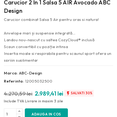
Carucior 2 In 1 Salsa 5 AIR Avocado ABC
Design
Carucior combinat Salsa 5 Air pentru oras si natura!
Anvelope mari și suspensie integrată
Landou nou-nascut cu saltea CozyCloud® inclusă
Scaun convertibil cu poziție intinsa
Insertia moale si respirabila pentru scaunul sport ofera un
sprijin suplimentar
Marca:
ABC-Design
Referinta:
12005032500
2.989,41 lei
4.270,59 lei

SALVATI 30%
Include TVA
Livrare in maxim 3 zile
ADAUGA IN COS