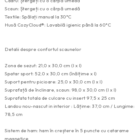
Cadru: Ștergeți cu o cârpă umedă
Scaun: Ștergeți cu o cârpă umedă
Textile: Spălați manual la 30°C
Husă CozyCloud®: Lavabilă igienic până la 60°C
Detalii despre confortul scaunelor
Zona de sezut: 21,0 x 30,0 cm (l x l)
Spatar sport: 52,0 x 30,0 cm (înălțime x l)
Suport pentru picioare: 25,0 x 30,0 cm (l x l)
Suprafață de înclinare, scaun: 98,0 x 30,0 cm (l x l)
Suprafata totala de culcare cu insert 97,5 x 25 cm
Landou nou-nascut in interior : Lățime: 37,0 cm / Lungime:
78,5 cm
Sistem de ham: ham în creștere în 5 puncte cu catarame
magnetice