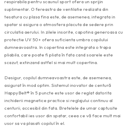
respirabila pentru scaunul sport ofera un sprijin
suplimentar. O fereastra de ventilatie realizata din
tesatura cu plasa fina este, de asemenea, integrata in
spatar si asigura o atmosfera placuta de sedere prin
circulatia aerului. In zilele insorite, capotina generoasa cu
protectie UV 50+ ofera suficienta umbra copilului
dumneavoastra. In copertina este integrata o trapa
pliabila, care poate fi pliata în fata cand soarele este
scazut, extinzand astfel si mai mult copertina.
Desigur, copilul dumneavoastra este, de asemenea,
asigurat în mod optim. Sistemul inovator de centură
HappyBelt® în 5 puncte este usor de reglat datorita
inchiderii magnetice practice si reglajului continuu al
centurii, accesibil din fata. Bretelele de umar captusite
confortabil ies usor din spatar, ceea ce vă face mult mai
usor sa va plasati copilul în el.