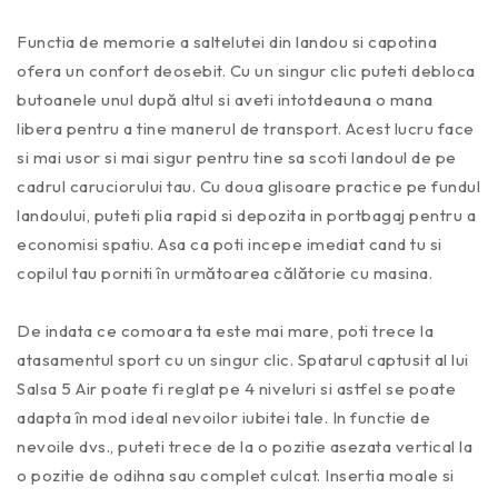
Functia de memorie a saltelutei din landou si capotina
ofera un confort deosebit. Cu un singur clic puteti debloca
butoanele unul după altul si aveti intotdeauna o mana
libera pentru a tine manerul de transport. Acest lucru face
si mai usor si mai sigur pentru tine sa scoti landoul de pe
cadrul caruciorului tau. Cu doua glisoare practice pe fundul
landoului, puteti plia rapid si depozita in portbagaj pentru a
economisi spatiu. Asa ca poti incepe imediat cand tu si
copilul tau porniti în următoarea călătorie cu masina.
De indata ce comoara ta este mai mare, poti trece la
atasamentul sport cu un singur clic. Spatarul captusit al lui
Salsa 5 Air poate fi reglat pe 4 niveluri si astfel se poate
adapta în mod ideal nevoilor iubitei tale. In functie de
nevoile dvs., puteti trece de la o pozitie asezata vertical la
o pozitie de odihna sau complet culcat. Insertia moale si