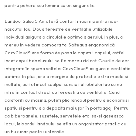
pentru pahare sau lumina cu un singur clic.
Landoul Salsa 5 Air oferă confort maxim pentru nou-
nascutul tau. Doua ferestre de ventilatie utilizabile
individual asigura o circulatie optima a aerului. In plus, ai
mereu in vedere comoara ta. Salteaua ergonomică
CozyCloud® are forma de pana la capatul capului, astfel
incat capul bebelusului sa fie mereu ridicat. Gaurile de aer
integrate în spuma saltelei CozyCloud® asigura o ventilatie
optima. In plus, are o margine de protectie extra moale si
inaltata, astfel incat scalpul sensibil al iubitului tau sa nu
intre în contact direct cu fereastra de ventilatie. Cand
calatoriti cu masina, puteti plia landoul pentru a economisi
spatiu si pentru a o depozita mai ușor în portbagaj. Pentru
ca biberoanele, suzetele, servetele etc. sa-si gaseasca
locul, la bordul landoului se afla un organizator practic cu
un buzunar pentru ustensile.