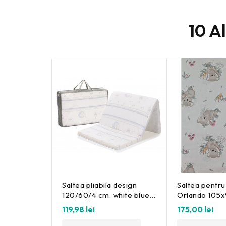
10 A
Saltea pliabila design
Saltea pentru
120/60/4 cm. white blue
Orlando 105
Fillikid
desene Kreis
119,98 lei
175,00 lei