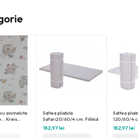
gorie
 cu animalute
Saltea pliabila
Saltea plia
 , Kreis
Safari20/60/4 cm. Fillikid
120/60/4 cm
182,97 lei
182,97 lei