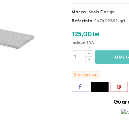
Marca:
Kreis Design
Referinta:
167409891-gri
125,00 lei
Include TVA
ADAUG
Stoc epuizat
Guar