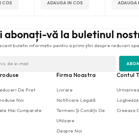
N COS
ADAUGA IN COS
ADAUGA 
și abonați-vă la buletinul nos
ecent buletin informativ pentru a primi știri despre reduceri spec
roduse
Firma Noastra
Contul 
educeri De Pret
Livrare
Urmarirea
roduse Noi
Notificare Legală
Logheaza
ele Mai Cumparate
Termeni Și Condiții De
Creeaza C
Utilizare
Despre Noi