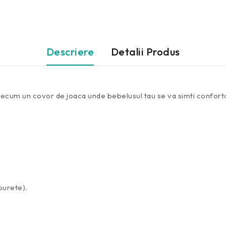
Descriere
Detalii Produs
 precum un covor de joaca unde bebelusul tau se va simti conforta
burete).