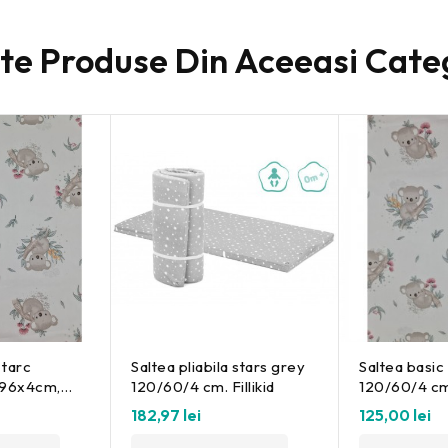
lte Produse Din Aceeasi Cate
 tarc
Saltea pliabila stars grey
Saltea basic
x96x4cm,
120/60/4 cm. Fillikid
120/60/4 cm.
 design
Design
182,97 lei
125,00 lei