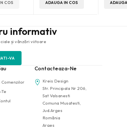
IN COS
ADAUGA IN COS
ADAUGA
tru informativ
iale și vânzări viitoare
Tau
Contacteaza-Ne
Kreis Design
 Comenzilor
Str. Principala Nr 206,
-Te
Sat Valsanesti
ontul
Comuna Musatesti,
Jud.Arges
România
Arges