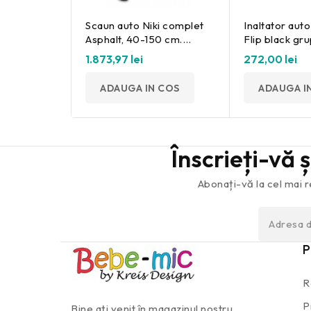
Scaun auto Niki complet
Inaltator auto
Asphalt, 40-150 cm.
Flip black gru
Storchenmühle
150cm Fililikd
1.873,97 lei
272,00 lei
ADAUGA IN COS
ADAUGA I
Înscrieți-vă 
Abonați-vă la cel mai r
P
R
P
Bine ați venit în magazinul nostru,