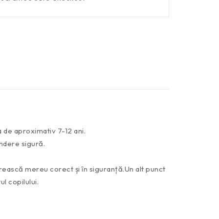
a de aproximativ 7-12 ani.
indere sigură.
orească mereu corect și în siguranță.Un alt punct
l copilului.