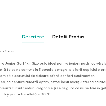
Descriere
Detalii Produs
Nero Osann
 Junior Gurtfix i-Size este ideal pentru juniorii noștri cu vârst
nță folosind centura în 3 puncte a mașinii și oferă copilului o pr
omică a scaunului de ridicare oferă confort suplimentar.
ea, că centura rulează optim, astfel încât micuțul tău să călăt
lează cursul centurii diagonale și se asigură că nu se taie în gâtu
ți și poate fi spălată la 30 °C.