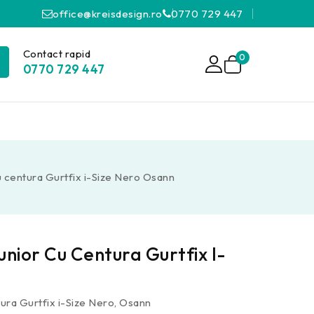
office@kreisdesign.ro
0770 729 447
Contact rapid
0
0770 729 447
cu centura Gurtfix i-Size Nero Osann
unior Cu Centura Gurtfix I-
n
tura Gurtfix i-Size Nero, Osann