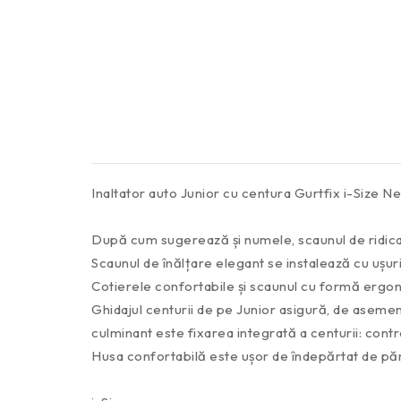
Inaltator auto Junior cu centura Gurtfix i-Size 
După cum sugerează și numele, scaunul de ridicare
Scaunul de înălțare elegant se instalează cu ușuri
Cotierele confortabile și scaunul cu formă ergon
Ghidajul centurii de pe Junior asigură, de asemen
culminant este fixarea integrată a centurii: contro
Husa confortabilă este ușor de îndepărtat de părin