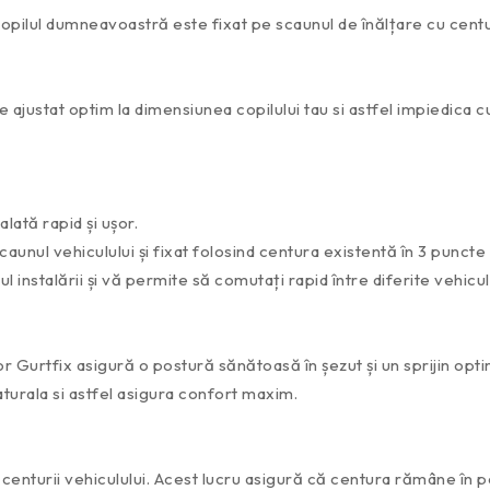
 copilul dumneavoastră este fixat pe scaunul de înălțare cu centu
e ajustat optim la dimensiunea copilului tau si astfel impiedica cu
lată rapid și ușor.
aunul vehiculului și fixat folosind centura existentă în 3 puncte 
 instalării și vă permite să comutați rapid între diferite vehicul
 Gurtfix asigură o postură sănătoasă în șezut și un sprijin optim
urala si astfel asigura confort maxim.
enturii vehiculului. Acest lucru asigură că centura rămâne în poz