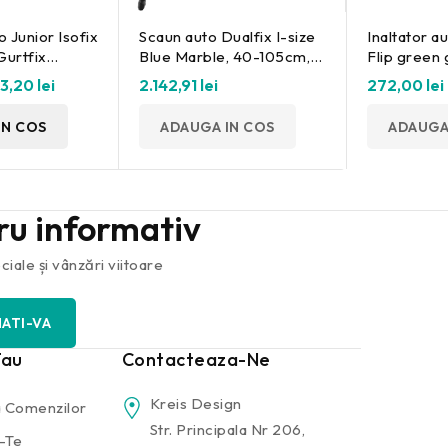
o Junior Isofix
Scaun auto Dualfix I-size
Inaltator a
Gurtfix
Blue Marble, 40-105cm,
Flip green 
ann
Britax Romer
150cm Fil
3,20 lei
2.142,91 lei
272,00 lei
IN COS
ADAUGA IN COS
ADAUGA
tru informativ
iale și vânzări viitoare
Tau
Contacteaza-Ne
Kreis Design
 Comenzilor
Str. Principala Nr 206,
-Te