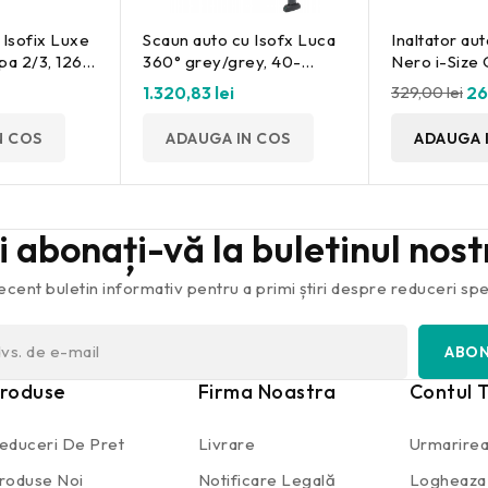
 Isofix Luxe
Scaun auto cu Isofx Luca
Inaltator aut
pa 2/3, 126-
360° grey/grey, 40-
Nero i-Size 
150cm Fillikid
R129/03 Os
1.320,83 lei
329,00 lei
26
N COS
ADAUGA IN COS
ADAUGA 
și abonați-vă la buletinul nos
ecent buletin informativ pentru a primi știri despre reduceri spec
roduse
Firma Noastra
Contul 
educeri De Pret
Livrare
Urmarirea
roduse Noi
Notificare Legală
Logheaza