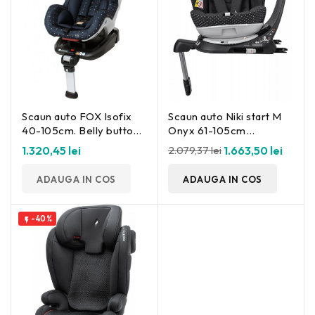
Scaun auto FOX Isofix
Scaun auto Niki start M
40-105cm. Belly button
Onyx 61-105cm
Osann
Storchenmühle
1.320,45 lei
2.079,37 lei
1.663,50 lei
ADAUGA IN COS
ADAUGA IN COS
-40%
